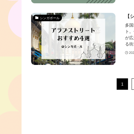
【
シンガポール
多国
ト。
が広
る街
20
1