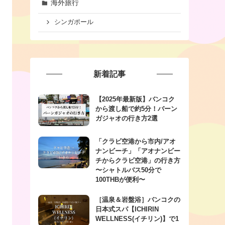
海外旅行
シンガポール
新着記事
【2025年最新版】バンコク
から渡し船で約5分！バーン
ガジャオの行き方2選
「クラビ空港から市内/アオ
ナンビーチ」「アオナンビー
チからクラビ空港」の行き方
〜シャトルバス50分で
100THBが便利〜
［温泉＆岩盤浴］バンコクの
日本式スパ【ICHIRIN
WELLNESS(イチリン)】で1