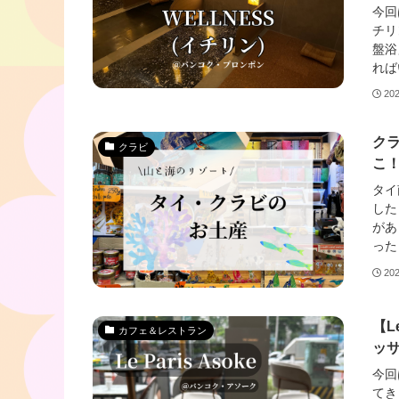
今回
チリ
盤浴
れば
20
クラ
クラビ
こ
タイ
した
があ
った
20
【L
カフェ＆レストラン
ッサ
今回
てき