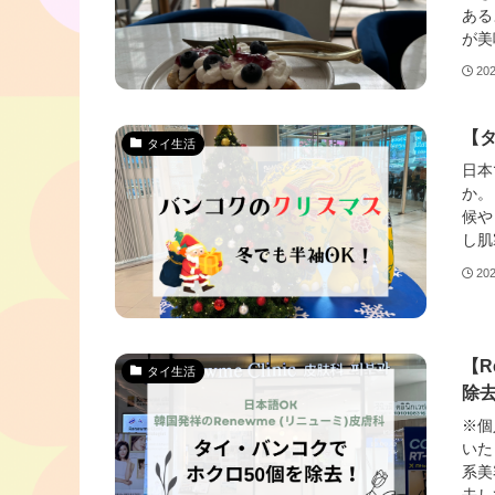
ある
が美
20
【
タイ生活
日本
か。
候や
し肌
20
【R
タイ生活
除
※個
いた
系美
去し