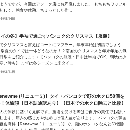
ようですが、今回はアソーク店にお邪魔しました。 もちもちワッフル
味しく、朝食や休憩、ちょっとした作...
24年8月4日
タイの冬】半袖で過ごすバンコクのクリスマス【服装】
でクリスマスと言えばコートにマフラー。年末年始は初詣でしょう
 常夏のタイでは一体どうなのか！？南国のクリスマスと年末年始の気
日常をご紹介します♪ 【バンコクの服装：日中は半袖でOK、朝晩は少
寒い時も】 まずは冬シーズンに来タイ...
24年3月1日
enewme (リニューミ)】タイ・バンコクで顔のホクロ50個を
去！体験談【日本語通訳あり】【日本でのホクロ除去と比較】
人の体験に基づく見解です。施術を受ける際はご自身の責任でお願い
します。痛みの感じ方や効果には個人差があります。 バンコクの韓国
容皮膚科【Renewme (リニューミ)】で、顔のホクロをなんと50個除
てきました！！ 結果、大満足だったので...