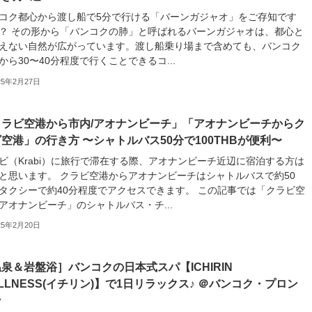
コク都心から渡し船で5分で行ける「バーンガジャオ」をご存知です
？ その形から「バンコクの肺」と呼ばれるバーンガジャオは、都心と
えない自然が広がっています。渡し船乗り場まで含めても、バンコク
から30〜40分程度で行くことできるコ...
25年2月27日
クラビ空港から市内/アオナンビーチ」「アオナンビーチからク
空港」の行き方 〜シャトルバス50分で100THBが便利〜
ビ（Krabi）に旅行で滞在する際、アオナンビーチ近辺に宿泊する方は
と思います。 クラビ空港からアオナンビーチはシャトルバスで約50
タクシーで約40分程度でアクセスできます。 この記事では「クラビ空
︎アオナンビーチ」のシャトルバス・チ...
25年2月20日
泉＆岩盤浴］バンコクの日本式スパ【ICHIRIN
LLNESS(イチリン)】で1日リラックス♪ ＠バンコク・プロン
ン