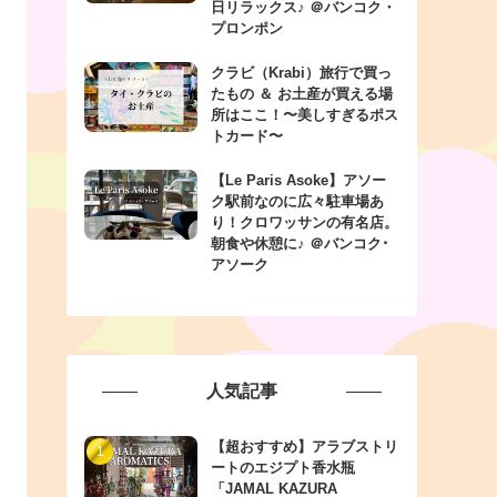
日リラックス♪ ＠バンコク・
プロンポン
クラビ（Krabi）旅行で買っ
たもの ＆ お土産が買える場
所はここ！〜美しすぎるポス
トカード〜
【Le Paris Asoke】アソー
ク駅前なのに広々駐車場あ
り！クロワッサンの有名店。
朝食や休憩に♪ ＠バンコク･
アソーク
人気記事
【超おすすめ】アラブストリ
ートのエジプト香水瓶
「JAMAL KAZURA