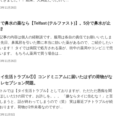
23年11月26日
で鼻水の薬なら【Telfast (テルファスト)】。5分で鼻水が止
︎
記事の内容は個人の経験談です。服用は各自の責任でお願いいたしま
 先日、鼻風邪を引いた際に本当に効いた薬があるので、ご紹介したい
います！ タイでは病院で処方される薬が、街中の薬局やコンビニで売
います。 もちろん薬局で買う場合は...
23年11月26日
タイ生活トラブル①】コンドミニアムに届いたはずの荷物がな
！レセプション問題。
トルでは【タイ生活トラブル】としておりますが、ただただ愚痴を聞
ほしいだけの回です。お許しを。。。 「嫌ならタイに住むな！」と言
しまうと、話が終わってしまうので（笑） 実は最近プチトラブルが続
おります。荷物が2件未着なのですが...
23年11月5日