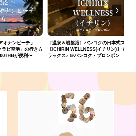
＆岩盤浴］バンコクの日本式スパ
クラビ（Krabi）旅行で買っ
RIN WELLNESS(イチリン)】で1日リ
産が買える場所はここ！〜
♪ ＠バンコク・プロンポン
カード〜