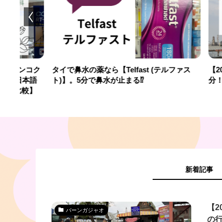
【Telfast (テルファス
【2025年最新版】バンコクから渡し
水が止まる⁉︎
分！バーンガジャオの行き方2選
新着記事
【2
バーンガジャオ
の行