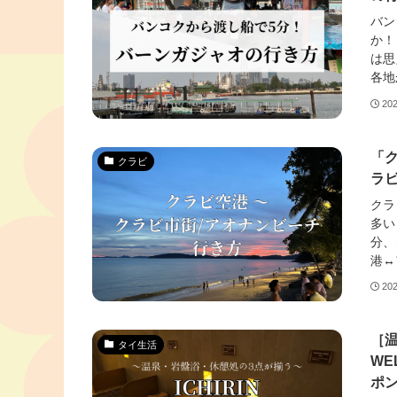
バン
か！
は思
各地
20
「
クラビ
ラビ
クラ
多い
分、
港↔
20
［温
タイ生活
WE
ポ