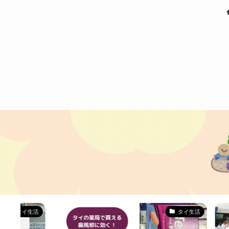
タイ生活
バー