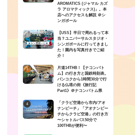
AROMATICS (ジャマル カズ
ラ アロマティックス)」。本
店へのアクセスも解説 ＠シ
ンガポール
【USS】半日で周れるって本
当？ユニバーサルスタジオ・
シンガポールに行ってきまし
た！園内を写真付きでご紹
介！
片道14THB！【ナコンパト
ム】の行き方と国鉄時刻表。
バンコクから1時間30分で行
ける仏塔の街《旅行記
Part1》＠ナコンパトム県
「クラビ空港から市内/アオ
ナンビーチ」「アオナンビー
チからクラビ空港」の行き方
〜シャトルバス50分で
100THBが便利〜