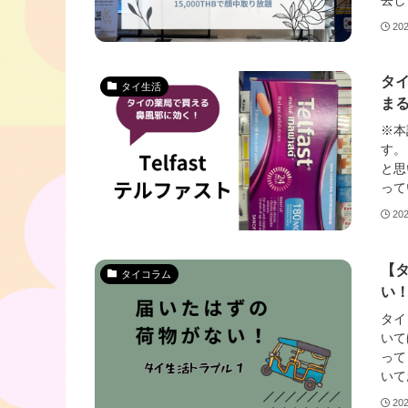
20
タイ
タイ生活
まる⁉
※本
す。
と思
って
20
【
タイコラム
い
タイ
いて
って
いて
20