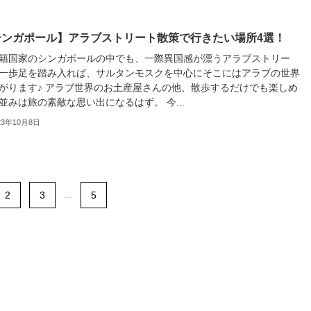
シンガポール】アラブストリート散策で行きたい場所4選！
籍国家のシンガポールの中でも、一際異国感が漂うアラブストリー
一歩足を踏み入れば、サルタンモスクを中心にそこにはアラブの世界
がります♪ アラブ世界のお土産屋さんの他、散歩するだけでも楽しめ
並みは旅の素敵な思い出になるはず。 今...
23年10月8日
2
3
...
5