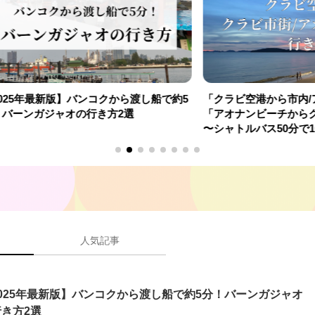
船で約5
「クラビ空港から市内/アオナンビーチ」
［温泉
「アオナンビーチからクラビ空港」の行き方
【ICHI
〜シャトルバス50分で100THBが便利〜
ラックス
人気記事
025年最新版】バンコクから渡し船で約5分！バーンガジャオ
き方2選