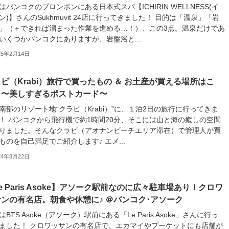
はバンコクのプロンポンにある日本式スパ【ICHIRIN WELLNESS(イ
ン)】さんのSukhmuvit 24店に行ってきました！ 目的は「温泉」「岩
」（＋できれば溜まった作業を進める…！）、この3点。温泉だけであ
いくつかバンコクにありますが、岩盤浴と...
25年2月14日
ビ（Krabi）旅行で買ったもの ＆ お土産が買える場所はこ
！〜美しすぎるポストカード〜
南部のリゾート地“クラビ（Krabi）”に、１泊2日の旅行に行ってきま
！ バンコクから飛行機で約1時間20分、そこには山と海の癒しの空間
りました。そんなクラビ（アオナンビーチエリア滞在）で管理人が買
ものを自己満足でご紹介します♪ エメ...
24年8月22日
e Paris Asoke】アソーク駅前なのに広々駐車場あり！クロワ
ンの有名店。朝食や休憩に♪ ＠バンコク･アソーク
はBTS Asoke（アソーク）駅前にある「Le Paris Asoke」さんに行っ
ました！ クロワッサンの有名店で、エカマイやプーケットにも店舗が